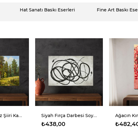
Hat Sanatı Baskı Eserleri
Fine Art Baskı Ese
Siyah Fırça Darbesi Soyut Kanvas Baskı Tablo
Ağacın Kırmızı Yaprakları Kanvas Baskı Tablo
Tepeden İ
₺482,40
₺420,0