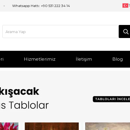
T
Whatsapp Hattı:
+90 531 222 34 14
ri
Hizmetlerimiz
İletişim
Blog