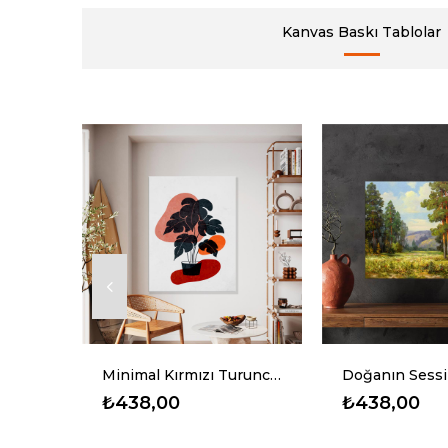
Kanvas Baskı Tablolar
Minimal Kırmızı Turuncunun Tonları Ve Bitki Çizimi Kanvas Baskı Tablo
Doğanın Sessiz Şiiri Kanvas Baskı Tablo
₺438,00
₺438,00