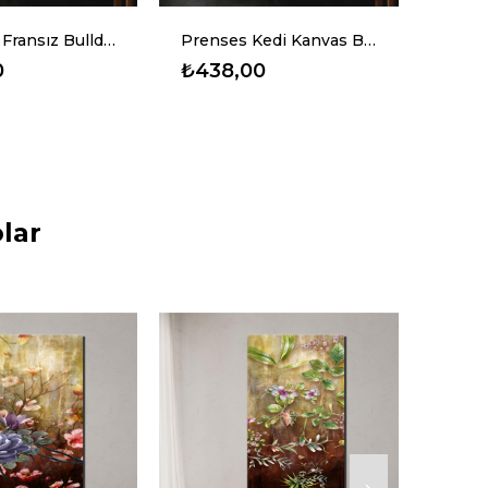
Prenses Kedi Kanvas Baskı Tablo
Boşluktaki At Kanvas Baskı Tablo
0
₺438,00
₺43
lar